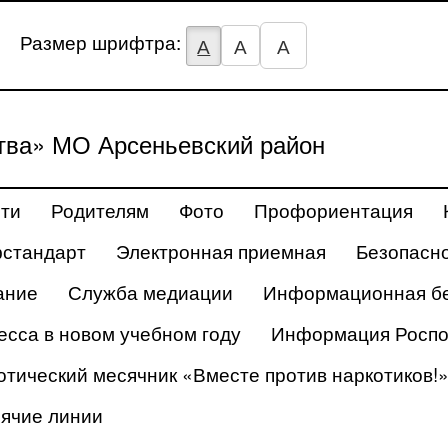
Размер шрифтра:
А
А
А
тва» МО Арсеньевский район
ти
Родителям
Фото
Профориентация
стандарт
Электронная приемная
Безопасн
ание
Служба медиации
Информационная бе
есса в новом учебном году
Информация Роспо
отический месячник «Вместе против наркотиков!
рячие линии