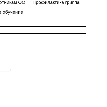
ботникам ОО
Профилактика гриппа
е обучение