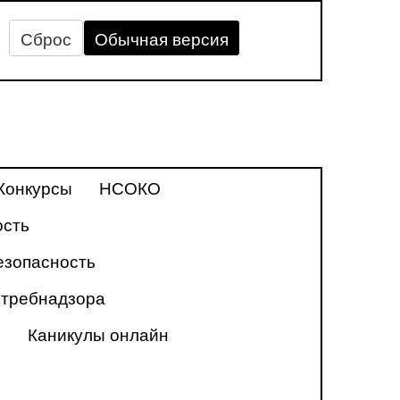
Сброс
Обычная версия
Конкурсы
НСОКО
ость
зопасность
требнадзора
»
Каникулы онлайн