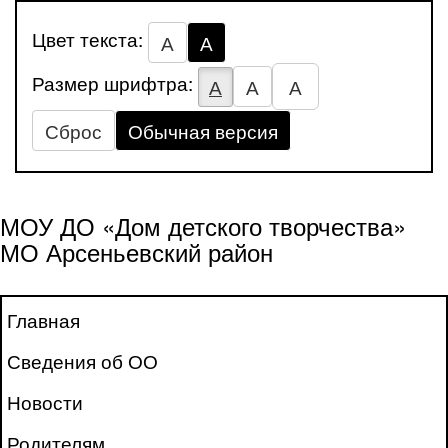
Цвет текста:
А
А
Размер шрифтра:
А
А
А
Сброс
Обычная версия
МОУ ДО «Дом детского творчества»
МО Арсеньевский район
Главная
Сведения об ОО
Новости
Родителям